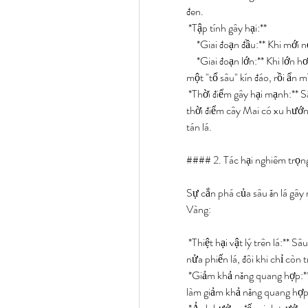
đen.
*Tập tính gây hại:**
*Giai đoạn đầu:** Khi mới 
*Giai đoạn lớn:** Khi lớn hơ
một "tổ sâu" kín đáo, rồi ẩn 
*Thời điểm gây hại mạnh:** S
thời điểm cây Mai có xu hướng 
tán lá.
#### 2. Tác hại nghiêm trọng
Sự cắn phá của sâu ăn lá gây
Vàng:
*Thiệt hại vật lý trên lá:** S
nửa phiến lá, đôi khi chỉ còn 
*Giảm khả năng quang hợp:** 
làm giảm khả năng quang hợp 