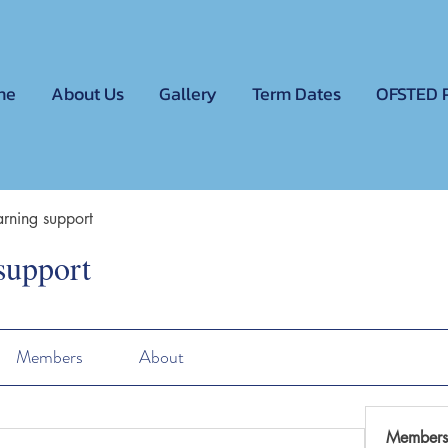
me
About Us
Gallery
Term Dates
OFSTED 
rning support
support
Members
About
Members