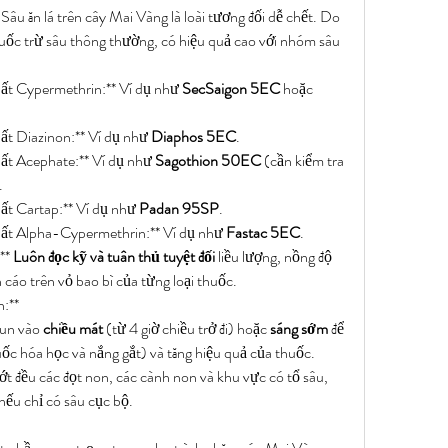
âu ăn lá trên cây Mai Vàng là loài tương đối dễ chết. Do 
huốc trừ sâu thông thường, có hiệu quả cao với nhóm sâu 
ất Cypermethrin:** Ví dụ như 
SecSaigon 5EC
 hoặc 
ất Diazinon:** Ví dụ như 
Diaphos 5EC
.
ất Acephate:** Ví dụ như 
Sagothion 50EC
 (cần kiểm tra 
.
ất Cartap:** Ví dụ như 
Padan 95SP
.
ất Alpha-Cypermethrin:** Ví dụ như 
Fastac 5EC
.
** 
Luôn đọc kỹ và tuân thủ tuyệt đối
 liều lượng, nồng độ 
cáo trên vỏ bao bì của từng loại thuốc.
n:**
un vào 
chiều mát
 (từ 4 giờ chiều trở đi) hoặc 
sáng sớm
 để 
uốc hóa học và nắng gắt) và tăng hiệu quả của thuốc.
t đều các đọt non, các cành non và khu vực có tổ sâu, 
nếu chỉ có sâu cục bộ.