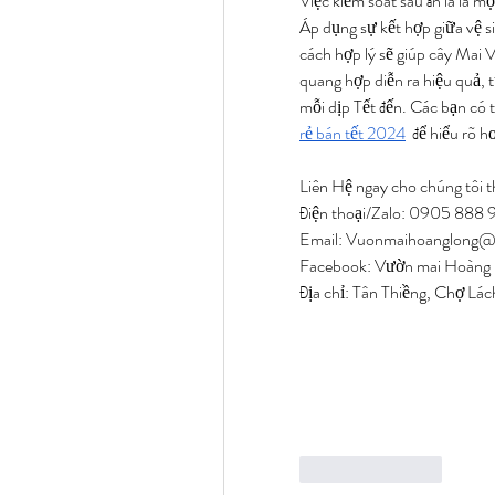
Việc kiểm soát sâu ăn lá là m
Áp dụng sự kết hợp giữa vệ s
cách hợp lý sẽ giúp cây Mai V
quang hợp diễn ra hiệu quả, 
mỗi dịp Tết đến. Các bạn có
rẻ bán tết 2024
  để hiểu rõ 
Liên Hệ ngay cho chúng tôi t
Điện thoại/Zalo: 0905 88
Email: 
Vuonmaihoanglong@
Facebook: Vườn mai Hoàng
Địa chỉ: Tân Thiềng, Chợ Lác
Like
Reply