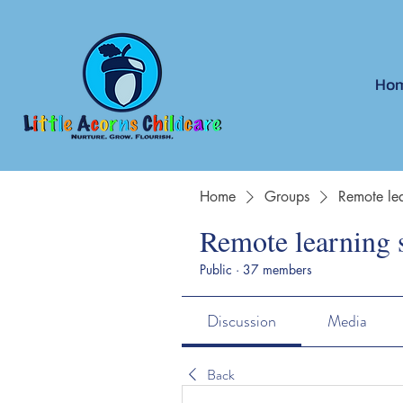
Ho
Home
Groups
Remote lea
Remote learning 
Public
·
37 members
Discussion
Media
Back