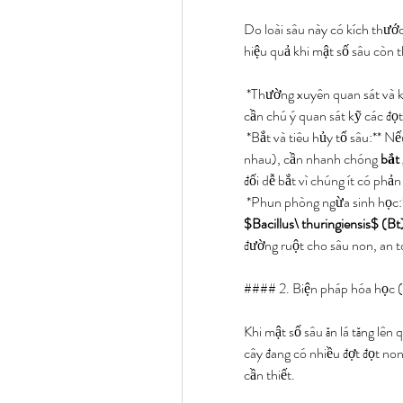
Do loài sâu này có kích thước 
hiệu quả khi mật số sâu còn 
*Thường xuyên quan sát và ki
cần chú ý quan sát kỹ các đọt
*Bắt và tiêu hủy tổ sâu:** Nếu
nhau), cần nhanh chóng 
bắt 
đối dễ bắt vì chúng ít có phản
$Bacillus\ thuringiensis$ (Bt
đường ruột cho sâu non, an t
#### 2. Biện pháp hóa học (
Khi mật số sâu ăn lá tăng lên
cây đang có nhiều đợt đọt non
cần thiết.