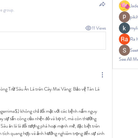
Jad
he group.
pik
myli
11 Views
Ra 
See
See All M
òng Trừ Sâu Ăn Lá trên Cây Mai Vàng: Bảo vệ Tán Lá 
errima$) không chỉ đối mặt với các bệnh nấm nguy 
ay sự tấn công của nhện đỏ và bọ trĩ, mà còn thường 
. Sâu ăn lá là đối tượng phá hoại mạnh mẽ, đặc biệt trên 
ện tích quang hợp và ảnh hưởng nghiêm trọng đến sự sinh 