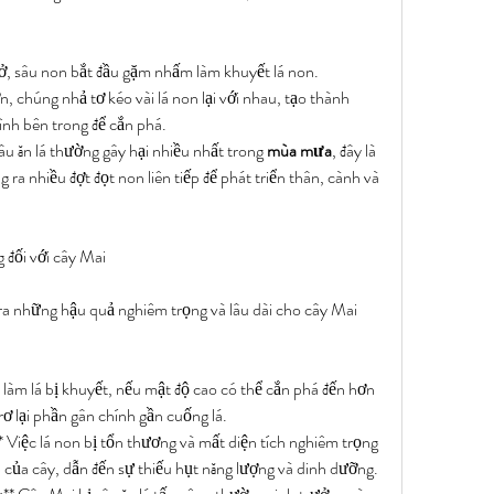
nở, sâu non bắt đầu gặm nhấm làm khuyết lá non.
n, chúng nhả tơ kéo vài lá non lại với nhau, tạo thành 
mình bên trong để cắn phá.
âu ăn lá thường gây hại nhiều nhất trong 
mùa mưa
, đây là 
ra nhiều đợt đọt non liên tiếp để phát triển thân, cành và 
 đối với cây Mai
 ra những hậu quả nghiêm trọng và lâu dài cho cây Mai 
âu làm lá bị khuyết, nếu mật độ cao có thể cắn phá đến hơn 
trơ lại phần gân chính gần cuống lá.
Việc lá non bị tổn thương và mất diện tích nghiêm trọng 
của cây, dẫn đến sự thiếu hụt năng lượng và dinh dưỡng.