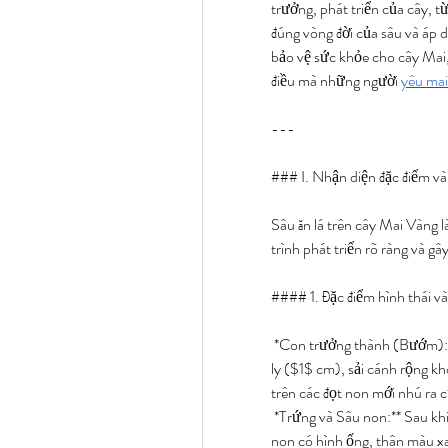
trưởng, phát triển của cây, t
đúng vòng đời của sâu và áp d
bảo vệ sức khỏe cho cây Mai
điều mà những người 
yêu mai
---
### I. Nhận diện đặc điểm và
Sâu ăn lá trên cây Mai Vàng 
trình phát triển rõ ràng và g
#### 1. Đặc điểm hình thái và
*Con trưởng thành (Bướm):**
ly ($1$ cm), sải cánh rộng 
trên các đọt non mới nhú ra 
*Trứng và Sâu non:** Sau khi
non có hình ống, thân màu xa