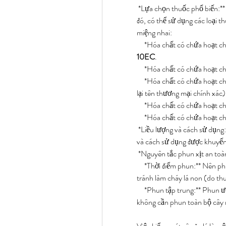
*Lựa chọn thuốc phổ biến:** S
đó, có thể sử dụng các loại t
miệng nhai:
*Hóa chất có chứa hoạt ch
10EC
.
*Hóa chất có chứa hoạt ch
*Hóa chất có chứa hoạt ch
lại tên thương mại chính xác)
*Hóa chất có chứa hoạt ch
*Hóa chất có chứa hoạt ch
*Liều lượng và cách sử dụng:
và cách sử dụng được khuyến 
*Nguyên tắc phun xịt an toà
*Thời điểm phun:** Nên ph
tránh làm cháy lá non (do th
*Phun tập trung:** Phun ướ
không cần phun toàn bộ cây 