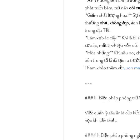
*Ảnh hưởng đến sinh trưởng:*
phát triển kém, trở nên 
còi c
*Giảm chất lượng hoa:** Sự s
thường 
nhỏ, không đẹp
, ảnh 
trong dịp Tết.
*Làm xơ xác cây:** Khi lá bị 
xơ xác, mất đi vẻ đẹp vốn có.
*Hóa nhộng:** Khi sâu no, c
bên trong tổ lá đã tạo ra trướ
Tham khảo thêm về:
vuon mai
---
### II. Biện pháp phòng trừ 
Việc quản lý sâu ăn lá cần kế
học khi cần thiết.
#### 1. Biện pháp phòng ngừ