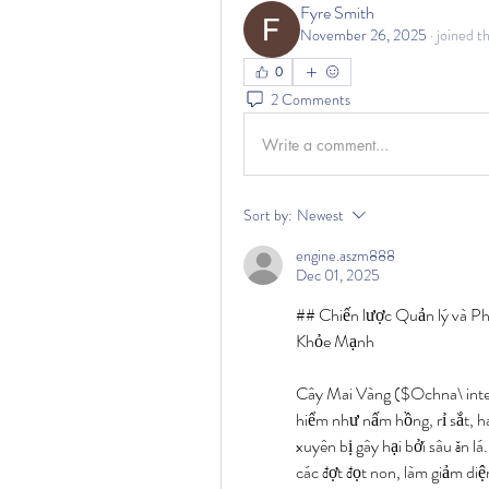
Fyre Smith
November 26, 2025
·
joined t
0
2 Comments
Write a comment...
Sort by:
Newest
engine.aszm888
Dec 01, 2025
## Chiến lược Quản lý và Ph
Khỏe Mạnh
Cây Mai Vàng ($Ochna\ integ
hiểm như nấm hồng, rỉ sắt, h
xuyên bị gây hại bởi sâu ăn lá
các đợt đọt non, làm giảm di