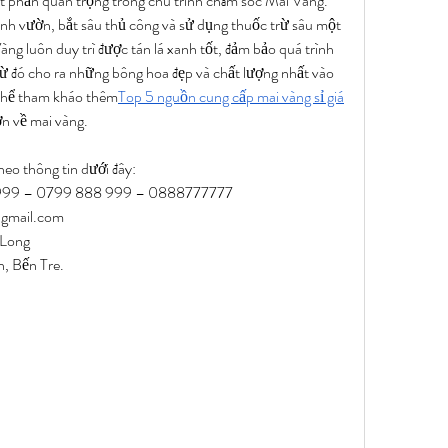
ột phần quan trọng trong chu trình chăm sóc Mai Vàng. 
inh vườn, bắt sâu thủ công và sử dụng thuốc trừ sâu một 
àng luôn duy trì được tán lá xanh tốt, đảm bảo quá trình 
từ đó cho ra những bông hoa đẹp và chất lượng nhất vào 
 thể tham kháo thêm
Top 5 nguồn cung cấp mai vàng sỉ giá 
hơn về mai vàng.
heo thông tin dưới đây:
8 999 – 0799 888 999 – 0888777777
gmail.com
 Long
h, Bến Tre.