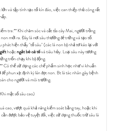
lớn và tập tính tạo tổ kín đáo, việc can thiệp thủ công rất 
thấp.
ểm tra:** Khi chăm sóc và cắt tỉa cây Mai, người trồng 
 non mới ra. Đây là nơi sâu thường đẻ trứng và tạo tổ.
 phát hiện thấy "tổ sâu" (các lá non bị nhả tơ kéo lại với 
giết
 hoặc 
ngắt bỏ cả tổ
 và tiêu hủy. Loại sâu này tương 
 ứng trốn chạy khi bị động.
*Phun phòng ngừa sinh học:** Có thể sử dụng các chế phẩm sinh học như vi khuẩn 
)
 để phun xịt định kỳ lên đọt non. Bt là tác nhân gây bệnh 
oàn cho người và môi trường.
Khi mật số sâu cao)
 quá cao, vượt quá khả năng kiểm soát bằng tay, hoặc khi 
 cần được bảo vệ tuyệt đối, việc sử dụng thuốc trừ sâu là 