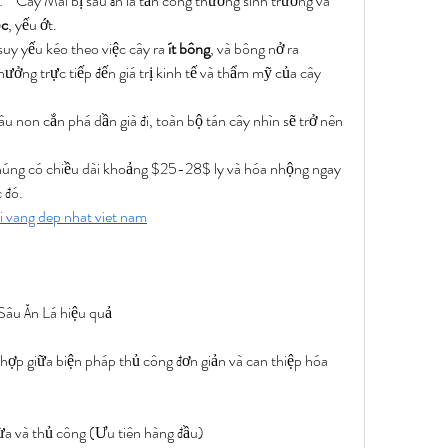
* Cây Mai bị sâu ăn lá tấn công thường sinh trưởng và 
ọc
, yếu ớt.
uy yếu kéo theo việc cây ra 
ít bông
, và bông nở ra 
hưởng trực tiếp đến giá trị kinh tế và thẩm mỹ của cây 
sâu non cắn phá dần già đi, toàn bộ tán cây nhìn sẽ trở nên 
húng có chiều dài khoảng $25-28$ ly và hóa nhộng ngay 
c đó.
 vang dep nhat viet nam
Sâu Ăn Lá hiệu quả
t hợp giữa biện pháp thủ công đơn giản và can thiệp hóa 
a và thủ công (Ưu tiên hàng đầu)