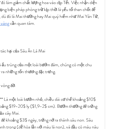
ừ đó làm giảm chất lượng hoa vào dịp Tết. Việc nhận diện 
ụng biện pháp phòng trừ kịp thời là yếu tố then chốt để 
, dù đó là Mai thường hay Mai quý hiếm như Mai Yên Tử, 
 vàng
 cần quan tâm.
 tác hại của Sâu Ăn Lá Mai
là ấu trùng của một loài bướm đêm, chúng có một chu 
ây ra những tổn thương đặc trưng.
 vòng đời
 Là một loài bướm nhỏ, chiều dài cơ thể khoảng $10$ 
khoảng $19-20$ ly ($1,9-2$ cm). Bướm thường đẻ trứng 
của cây Mai.
 đẻ khoảng $3$ ngày, trứng nở ra thành sâu non. Sâu 
nh trong (dễ hòa lẫn với màu lá non), và đầu có màu nâu 