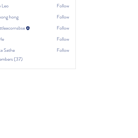
e Leo
Follow
ihong hong
Follow
ttleacornsbse
Follow
He
Follow
ta Sathe
Follow
embers (37)